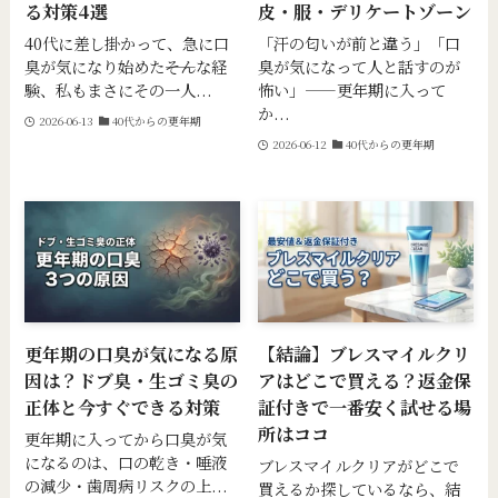
る対策4選
皮・服・デリケートゾーン
40代に差し掛かって、急に口
「汗の匂いが前と違う」「口
臭が気になり始めた――そんな経
臭が気になって人と話すのが
験、私もまさにその一人...
怖い」——更年期に入って
か...
2026-06-13
40代からの更年期
2026-06-12
40代からの更年期
更年期の口臭が気になる原
【結論】ブレスマイルクリ
因は？ドブ臭・生ゴミ臭の
アはどこで買える？返金保
正体と今すぐできる対策
証付きで一番安く試せる場
所はココ
更年期に入ってから口臭が気
になるのは、口の乾き・唾液
ブレスマイルクリアがどこで
の減少・歯周病リスクの上...
買えるか探しているなら、結