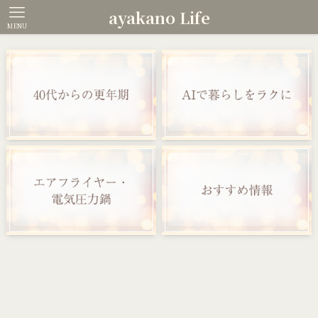
ayakano Life
MENU